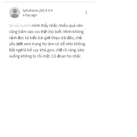
lydiaharve.y50.4.4.4
a day ago
tài xỉu kubet
 mình thấy nhắc nhiều quá nên 
cũng bấm vào coi thử cho biết. Mình không 
rảnh đọc kỹ kiểu bài giới thiệu dài đâu, chủ 
yếu lướt xem trang họ làm có dễ nhìn không. 
Bất ngờ là bố cục khá gọn, chữ rõ ràng, kéo 
xuống không bị rối mắt. Có đoạn họ nhắc 
chuyện bảo mật mã hóa 256-bit, mình đọc 
ngang qua thôi nhưng ít nhất thấy họ chịu nói 
thẳng về phần này…
Show More
Like
Reply
lydiaharve.y50.4.4.4
2 days ago
BALL88
 mình mới lướt thử vì thấy bạn bè nhắc 
hoài, kiểu vào xem giao diện trước cho biết 