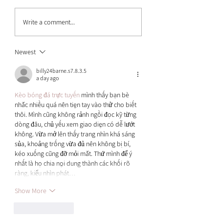
Valentine’s Day Gift Edit
How I Got Rid of My E
Write a comment...
Naturally
Newest
billy24barne.s7.8.3.5
a day ago
Kèo bóng đá trực tuyến
 mình thấy bạn bè 
nhắc nhiều quá nên tiện tay vào thử cho biết 
thôi. Mình cũng không rảnh ngồi đọc kỹ từng 
dòng đâu, chủ yếu xem giao diện có dễ lướt 
không. Vừa mở lên thấy trang nhìn khá sáng 
sủa, khoảng trống vừa đủ nên không bị bí, 
kéo xuống cũng đỡ mỏi mắt. Thứ mình để ý 
nhất là họ chia nội dung thành các khối rõ 
ràng, kiểu nhìn phát…
Show More
Like
Reply