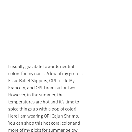
I usually gravitate towards neutral 
colors for my nails.  A few of my go-tos: 
Essie Ballet Slippers, OPI Tickle My 
France-y, and OPI Tiramisu for Two.
However, in the summer, the 
temperatures are hot and it’s time to 
spice things up with a pop of color!  
Here I am wearing OPI Cajun Shrimp.  
You can shop this hot coral color and 
more of my picks for summer below.