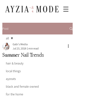
Post
all
Gabi's Media
all
Jul 23, 2018
1 min read
Summer Nail Trends
fashion
hair & beauty
local things
ayzeats
black and female owned
for the home